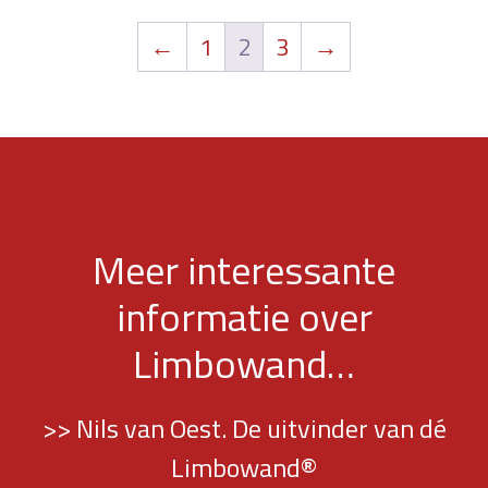
←
1
2
3
→
Meer interessante
informatie over
Limbowand…
>> Nils van Oest. De uitvinder van dé
Limbowand®