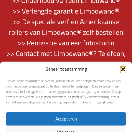
>> Onderhoud van een Limbowand®
>> Verlengde garantie Limbowand®
>> De speciale verf en Amerikaanse
rollers van Limbowand® zelf bestellen
>> Renovatie van een fotostudio
>> Contact met Limbowand®? Telefoon,
mail en adresgegevens vindt u hier…
Beheer toestemming
Om de beste ervaringen te bieden, gebruiken wij technologieën zoals cookies om
informatie over je apparaat op te slaan en/of te raadplegen. Door in te stemmen
met deze technologieën kunnen wij gegevens zoals surfgedrag of unieke ID's op
deze site verwerken. Als je geen toestemming geeft of uw toestemming intrekt,
kan dit een nadelige invloed hebben op bepaalde functies en mogelijkheden.
TERUG NAAR PAGINATOP
Accepteren
2014 - 2026 LIMBOWAND | ALL RIGHTS RESERVED |