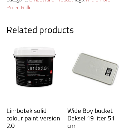
Limbowanden
Roller
,
Roller
quantity
Related products
Limbotek solid
Wide Boy bucket
colour paint version
Deksel 19 liter 51
2.0
cm