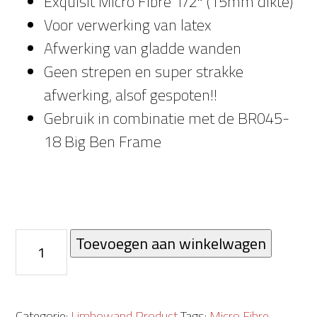
Exquisit Micro Fibre 1/2″ (15mm dikte)
Voor verwerking van latex
Afwerking van gladde wanden
Geen strepen en super strakke
afwerking, alsof gespoten!!
Gebruik in combinatie met de BR045-
18 Big Ben Frame
Exquisit
Toevoegen aan winkelwagen
Micro
Fibre
voor
Categorie:
Limbowand Product
Tags:
Micro Fibre