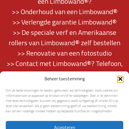
een Limbowand®?
>> Onderhoud van een Limbowand®
>> Verlengde garantie Limbowand®
>> De speciale verf en Amerikaanse
rollers van Limbowand® zelf bestellen
>> Renovatie van een fotostudio
>> Contact met Limbowand®? Telefoon,
mail en adresgegevens vindt u hier…
Beheer toestemming
Om de beste ervaringen te bieden, gebruiken wij technologieën zoals cookies om
informatie over je apparaat op te slaan en/of te raadplegen. Door in te stemmen
met deze technologieën kunnen wij gegevens zoals surfgedrag of unieke ID's op
deze site verwerken. Als je geen toestemming geeft of uw toestemming intrekt,
kan dit een nadelige invloed hebben op bepaalde functies en mogelijkheden.
TERUG NAAR PAGINATOP
Accepteren