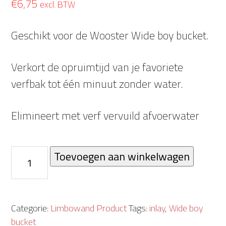
€
6,75
excl. BTW
Geschikt voor de Wooster Wide boy bucket.
Verkort de opruimtijd van je favoriete
verfbak tot één minuut zonder water.
Elimineert met verf vervuild afvoerwater
Quick
Toevoegen aan winkelwagen
&
Clean
disposable
Categorie:
Limbowand Product
Tags:
inlay
,
Wide boy
bucket
bucket