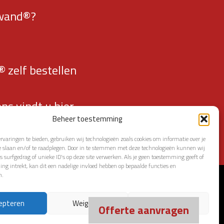
owand®?
 zelf bestellen
ns vindt u hier…
Beheer toestemming
rvaringen te bieden, gebruiken wij technologieën zoals cookies om informatie over je
e slaan en/of te raadplegen. Door in te stemmen met deze technologieën kunnen wij
s surfgedrag of unieke ID's op deze site verwerken. Als je geen toestemming geeft of
g intrekt, kan dit een nadelige invloed hebben op bepaalde functies en
n.
epteren
Weigeren
Bekijk voorkeuren
Offerte aanvragen
LAIMER
|
COOKIEBELEID
OR MERKENRECHTEN