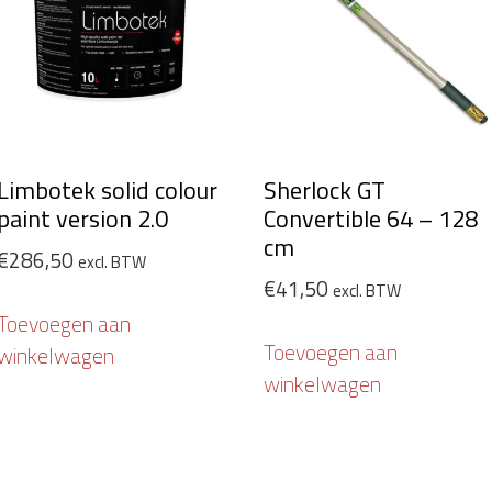
Limbotek solid colour
Sherlock GT
paint version 2.0
Convertible 64 – 128
cm
€
286,50
excl. BTW
€
41,50
excl. BTW
Toevoegen aan
Toevoegen aan
winkelwagen
winkelwagen