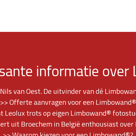
ssante informatie ove
 Nils van Oest. De uitvinder van dé Limbowa
>> Offerte aanvragen voor een Limbowand
 Leolux trots op eigen Limbowand® fotostud
ert uit Broechem in België enthousiast ove
>> Waarom kiezen voor een Limbowand®?