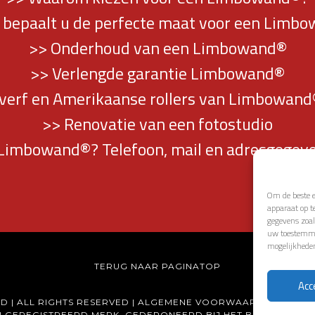
 bepaalt u de perfecte maat voor een Limb
>> Onderhoud van een Limbowand®
>> Verlengde garantie Limbowand®
 verf en Amerikaanse rollers van Limbowand®
>> Renovatie van een fotostudio
Limbowand®? Telefoon, mail en adresgegeve
Om de beste e
apparaat op t
gegevens zoal
uw toestemmin
mogelijkhede
TERUG NAAR PAGINATOP
Acc
D | ALL RIGHTS RESERVED |
ALGEMENE VOORWAARDEN
|
DISC
N GEREGISTREERD MERK, GEDEPONEERD BIJ HET BUREAU VO