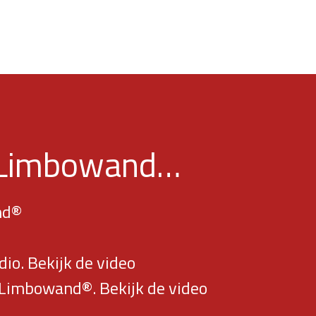
r Limbowand…
nd®
®
io. Bekijk de video
r Limbowand®. Bekijk de video