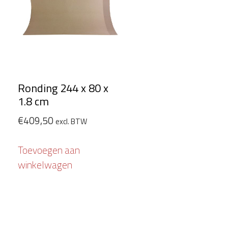
Ronding 244 x 80 x
1.8 cm
€
409,50
excl. BTW
Toevoegen aan
winkelwagen