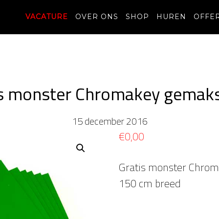
VACATURE
OVER ONS
SHOP
HUREN
OFFE
is monster Chromakey gemaks
15 december 2016
€
0,00
Gratis monster Chrom
150 cm breed