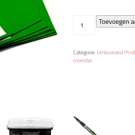
Gratis
Toevoegen a
monster
Chromakey
gemaksvloer
Categorie:
Limbowand Prod
quantity
monster