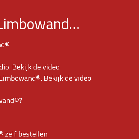
r Limbowand…
nd®
®
io. Bekijk de video
r Limbowand®. Bekijk de video
owand®?
 zelf bestellen