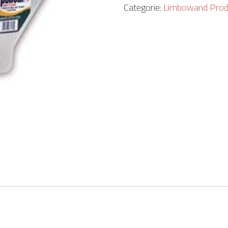
Insert
Categorie:
Limbowand Prod
quantity