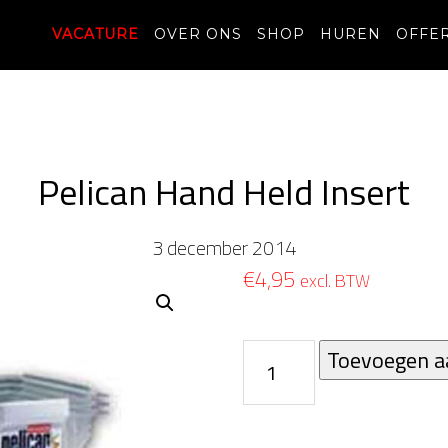
VACATURE
OVER ONS
SHOP
HUREN
OFFE
Pelican Hand Held Insert
3 december 2014
€
4,95
excl. BTW
Pelican
Toevoegen a
Hand
Held