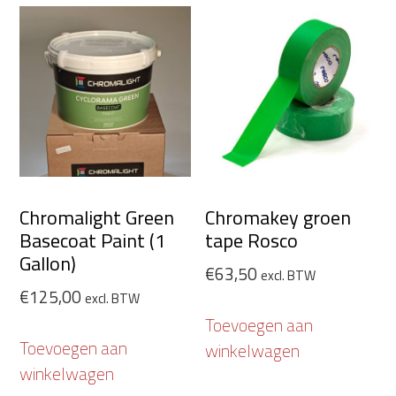
Chromalight Green
Chromakey groen
Basecoat Paint (1
tape Rosco
Gallon)
€
63,50
excl. BTW
€
125,00
excl. BTW
Toevoegen aan
Toevoegen aan
winkelwagen
winkelwagen