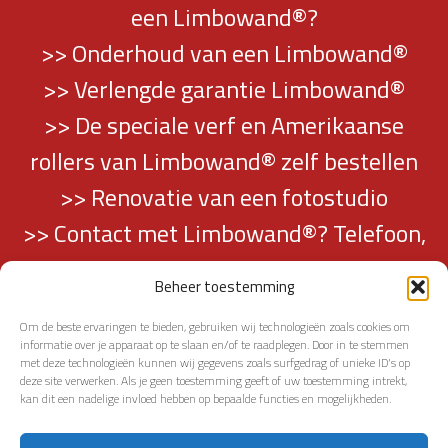
een Limbowand®?
>> Onderhoud van een Limbowand®
>> Verlengde garantie Limbowand®
>> De speciale verf en Amerikaanse
rollers van Limbowand® zelf bestellen
>> Renovatie van een fotostudio
>> Contact met Limbowand®? Telefoon,
mail en adresgegevens vindt u hier…
Beheer toestemming
Om de beste ervaringen te bieden, gebruiken wij technologieën zoals cookies om
informatie over je apparaat op te slaan en/of te raadplegen. Door in te stemmen
met deze technologieën kunnen wij gegevens zoals surfgedrag of unieke ID's op
deze site verwerken. Als je geen toestemming geeft of uw toestemming intrekt,
kan dit een nadelige invloed hebben op bepaalde functies en mogelijkheden.
TERUG NAAR PAGINATOP