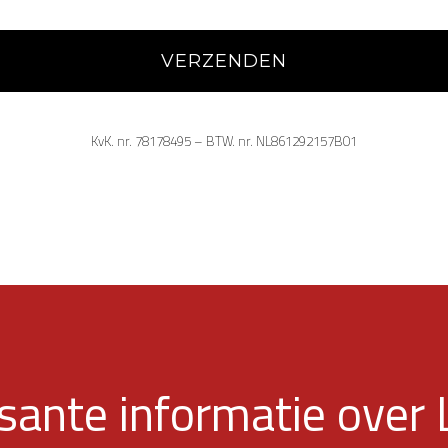
KvK. nr. 78178495 – BTW. nr. NL861292157B01
ssante informatie ove