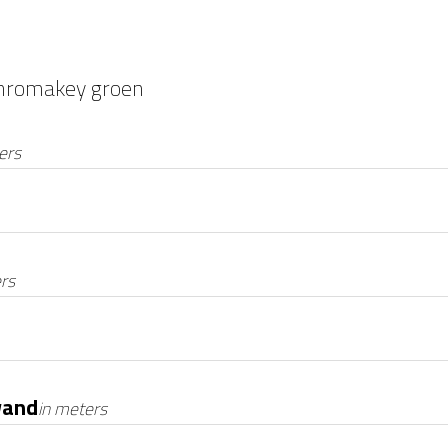
hromakey groen
ers
rs
wand
in meters