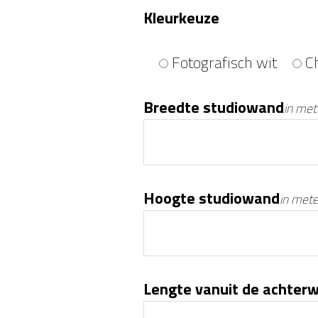
Kleurkeuze
Fotografisch wit
C
Breedte studiowand
in met
Hoogte studiowand
in mete
Lengte vanuit de achter