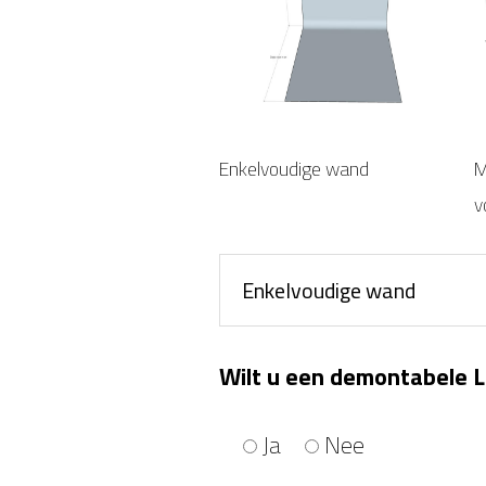
Enkelvoudige wand
M
v
Wilt u een demontabele
Ja
Nee