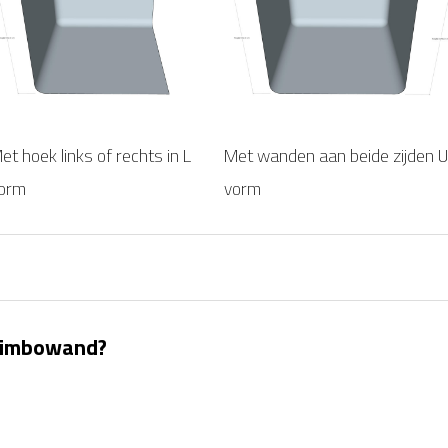
et hoek links of rechts in L
Met wanden aan beide zijden U
orm
vorm
 Limbowand?