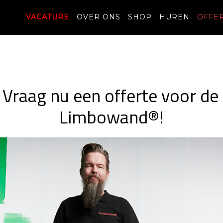
VACATURE
OVER ONS
SHOP
HUREN
OFFE
. Vraag nu een offerte voor de
Limbowand®!