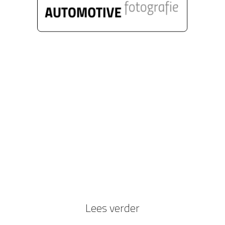
360° fotografie met draaiplateau van
auto's voor autodealers is een snel
ontwikkelende markt. Limbowand heeft
de contacten in deze wereld en kan een
unieke service bieden die veel tijdwinst
oplevert bij de presentatie van 360°
filmpjes of fotogallerieen.
Lees verder