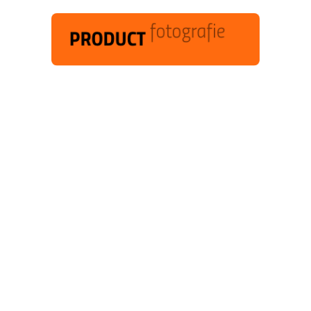
Het fotograferen van producten zoals
meubels wordt steeds belangrijker bij
het aantrekkelijk presenteren van
producten. Het retoucheren is vaak een
tijdrovende klus. Limbowand heeft
oplossingen. Wij denken met u mee om
uw studio op maat te bouwen geheel
afgestemd op uw unieke wensen.