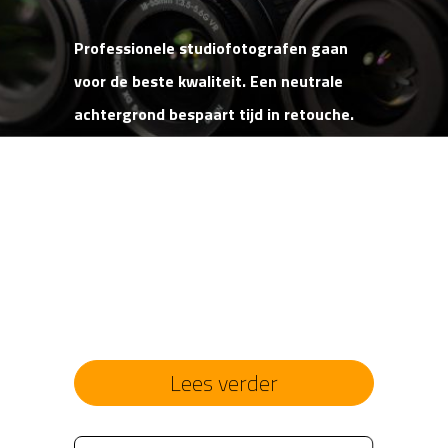
Professionele studiofotografen gaan
voor de beste kwaliteit. Een neutrale
achtergrond bespaart tijd in retouche.
Kreukels, scheuren of kapotgetrapte
papieren achtergrond behoren tot het
verleden. Limbowand rondwanden
voegen jarenlang grote waarde toe aan
uw studio.
Lees verder