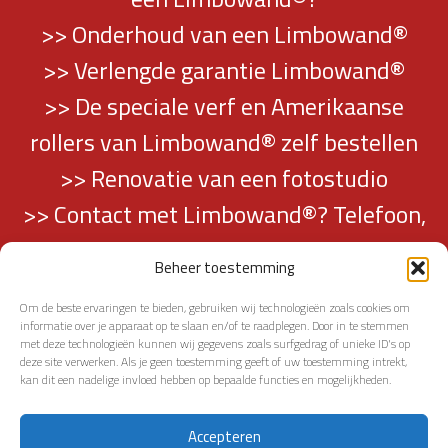
>> Onderhoud van een Limbowand®
>> Verlengde garantie Limbowand®
>> De speciale verf en Amerikaanse
rollers van Limbowand® zelf bestellen
>> Renovatie van een fotostudio
>> Contact met Limbowand®? Telefoon,
mail en adresgegevens vindt u hier…
Beheer toestemming
Om de beste ervaringen te bieden, gebruiken wij technologieën zoals cookies om
informatie over je apparaat op te slaan en/of te raadplegen. Door in te stemmen
met deze technologieën kunnen wij gegevens zoals surfgedrag of unieke ID's op
deze site verwerken. Als je geen toestemming geeft of uw toestemming intrekt,
kan dit een nadelige invloed hebben op bepaalde functies en mogelijkheden.
TERUG NAAR PAGINATOP
Accepteren