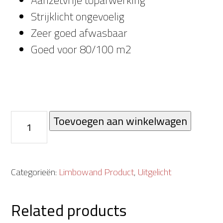
Aanzetvrije topafwerking
Strijklicht ongevoelig
Zeer goed afwasbaar
Goed voor 80/100 m2
Limbotek
Toevoegen aan winkelwagen
dekkende
verf
versie
Categorieën:
Limbowand Product
,
Uitgelicht
2.0
quantity
Related products