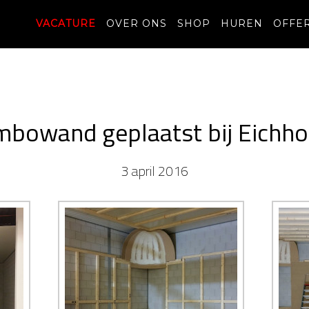
VACATURE
OVER ONS
SHOP
HUREN
OFFE
mbowand geplaatst bij Eichho
3 april 2016