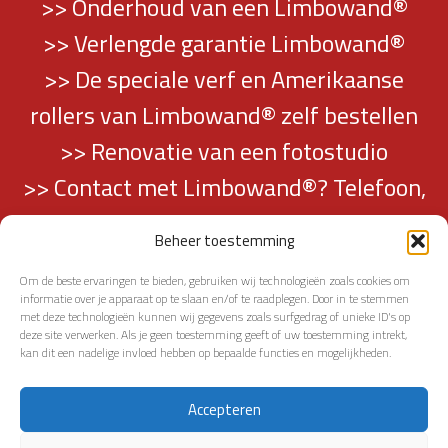
>> Onderhoud van een Limbowand®
>> Verlengde garantie Limbowand®
>> De speciale verf en Amerikaanse
rollers van Limbowand® zelf bestellen
>> Renovatie van een fotostudio
>> Contact met Limbowand®? Telefoon,
mail en adresgegevens vindt u hier…
Beheer toestemming
Om de beste ervaringen te bieden, gebruiken wij technologieën zoals cookies om
informatie over je apparaat op te slaan en/of te raadplegen. Door in te stemmen
met deze technologieën kunnen wij gegevens zoals surfgedrag of unieke ID's op
deze site verwerken. Als je geen toestemming geeft of uw toestemming intrekt,
kan dit een nadelige invloed hebben op bepaalde functies en mogelijkheden.
TERUG NAAR PAGINATOP
Accepteren
2014 - 2026 LIMBOWAND | ALL RIGHTS RESERVED |