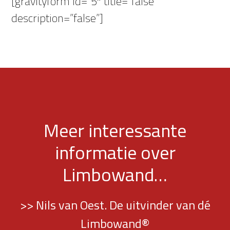
[gravityform id=”5″ title=”false”
description=”false”]
Meer interessante
informatie over
Limbowand…
>> Nils van Oest. De uitvinder van dé
Limbowand®