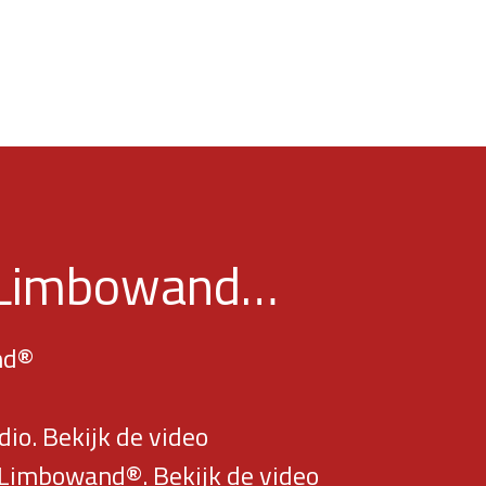
r Limbowand…
nd®
®
io. Bekijk de video
r Limbowand®. Bekijk de video