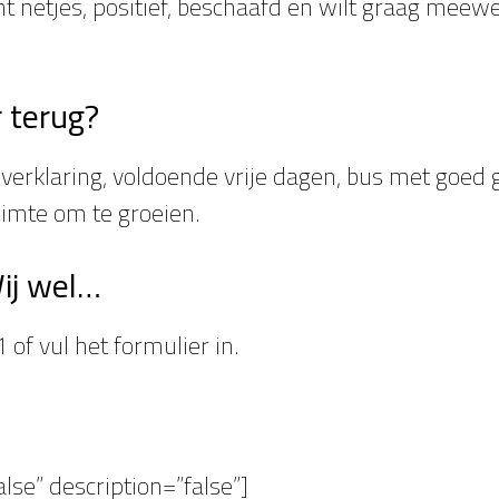
 bent netjes, positief, beschaafd en wilt graag me
r terug?
n verklaring, voldoende vrije dagen, bus met goed
uimte om te groeien.
ij wel…
f vul het formulier in.
alse” description=”false”]