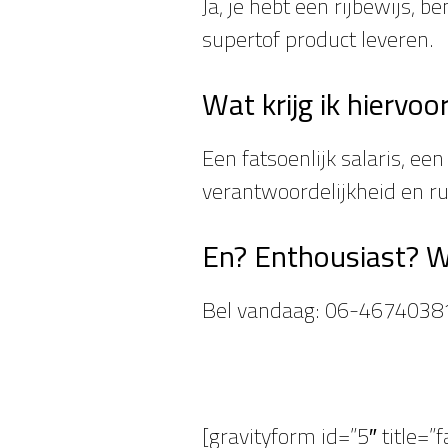
Ja, je hebt een rijbewijs,
supertof product leveren.
Wat krijg ik hiervoo
Een fatsoenlijk salaris, ee
verantwoordelijkheid en r
En? Enthousiast? W
Bel vandaag: 06-46740381 o
[gravityform id=”5″ title=”f