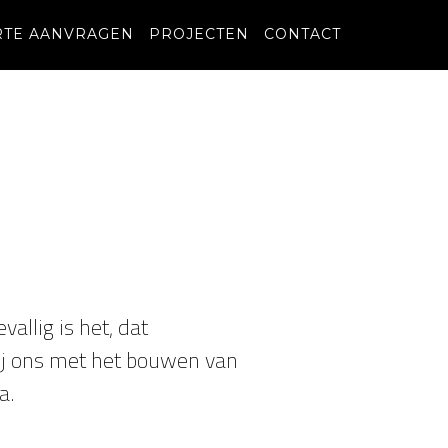
RTE AANVRAGEN
PROJECTEN
CONTACT
llig is het, dat
 jij ons met het bouwen van
a.