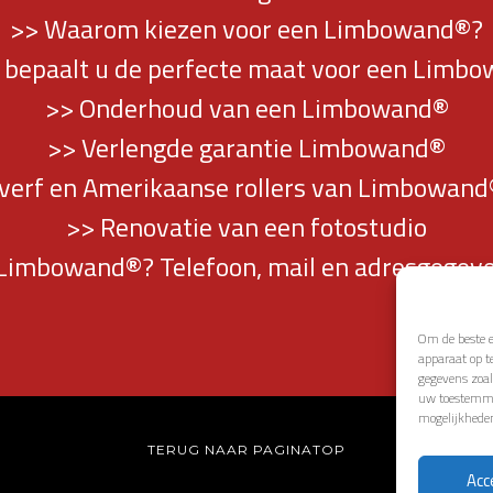
>> Waarom kiezen voor een Limbowand®?
 bepaalt u de perfecte maat voor een Limb
>> Onderhoud van een Limbowand®
>> Verlengde garantie Limbowand®
 verf en Amerikaanse rollers van Limbowand®
>> Renovatie van een fotostudio
Limbowand®? Telefoon, mail en adresgegeve
Om de beste e
apparaat op t
gegevens zoal
uw toestemmin
mogelijkhede
TERUG NAAR PAGINATOP
Acc