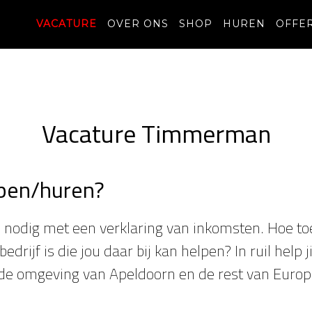
VACATURE
OVER ONS
SHOP
HUREN
OFFE
Vacature Timmerman
kopen/huren?
nodig met een verklaring van inkomsten. Hoe toeva
rijf is die jou daar bij kan helpen? In ruil help
de omgeving van Apeldoorn en de rest van Europ