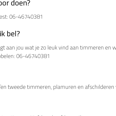
oor doen?
Oest: 06-46740381
ik bel?
gt aan jou wat je zo leuk vind aan timmeren en wa
bbelen: 06-46740381
). Ten tweede timmeren, plamuren en afschildere