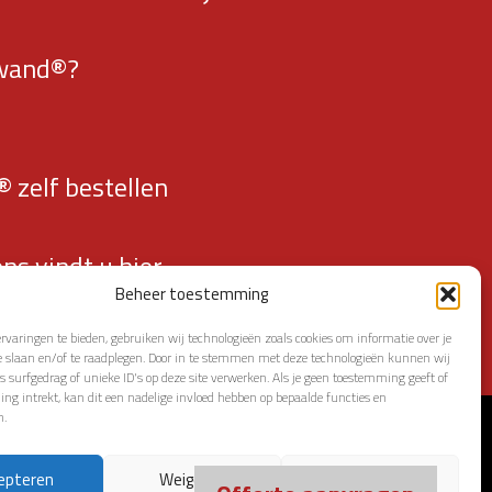
owand®?
 zelf bestellen
ns vindt u hier…
Beheer toestemming
rvaringen te bieden, gebruiken wij technologieën zoals cookies om informatie over je
e slaan en/of te raadplegen. Door in te stemmen met deze technologieën kunnen wij
s surfgedrag of unieke ID's op deze site verwerken. Als je geen toestemming geeft of
g intrekt, kan dit een nadelige invloed hebben op bepaalde functies en
n.
epteren
Weigeren
Bekijk voorkeuren