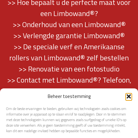
>> Hoe bepaalt u de perfecte maat voor
een Limbowand®?
>> Onderhoud van een Limbowand®
>> Verlengde garantie Limbowand®
>> De speciale verf en Amerikaanse
rollers van Limbowand® zelf bestellen
>> Renovatie van een fotostudio
>> Contact met Limbowand®? Telefoon,
mail en adresgegevens vindt u hier…
Beheer toestemming
Om de beste ervaringen te bieden, gebruiken wij technologieën zoals cookies om
informatie over je apparaat op te slaan en/of te raadplegen. Door in te stemmen
met deze technologieën kunnen wij gegevens zoals surfgedrag of unieke ID's op
deze site verwerken. Als je geen toestemming geeft of uw toestemming intrekt,
kan dit een nadelige invloed hebben op bepaalde functies en mogelijkheden.