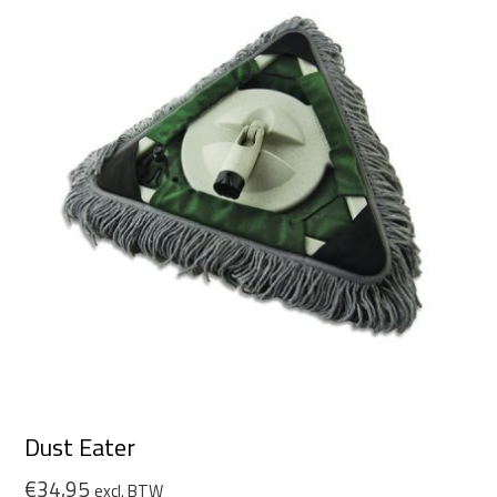
Dust Eater
€
34,95
excl. BTW