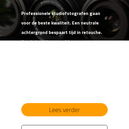
Professionele studiofotografen gaan
voor de beste kwaliteit. Een neutrale
achtergrond bespaart tijd in retouche.
Kreukels, scheuren of kapotgetrapte
papieren achtergrond behoren tot het
verleden. Limbowand rondwanden
voegen jarenlang grote waarde toe aan
uw studio.
Lees verder