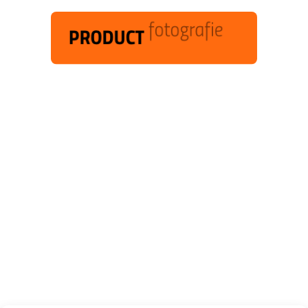
Het fotograferen van producten zoals
meubels wordt steeds belangrijker bij
het aantrekkelijk presenteren van
producten. Het retoucheren is vaak een
tijdrovende klus. Limbowand heeft
oplossingen. Wij denken met u mee om
uw studio op maat te bouwen geheel
afgestemd op uw unieke wensen.