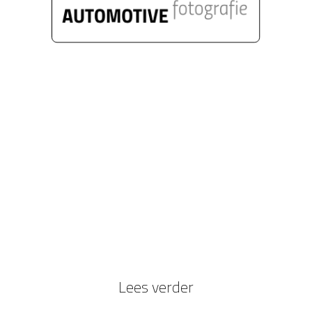
360° fotografie met draaiplateau van
auto's voor autodealers is een snel
ontwikkelende markt. Limbowand heeft
de contacten in deze wereld en kan een
unieke service bieden die veel tijdwinst
oplevert bij de presentatie van 360°
filmpjes of fotogallerieen.
Lees verder